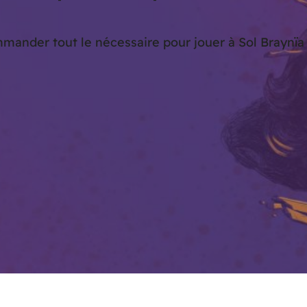
nder tout le nécessaire pour jouer à Sol Braynïa d