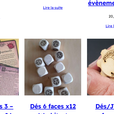
évèneme
Lire la suite
20
e
Lire 
s 3 –
Dés 6 faces x12
Dés/J