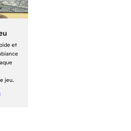
jeu
pide et
ambiance
haque
e jeu.
u