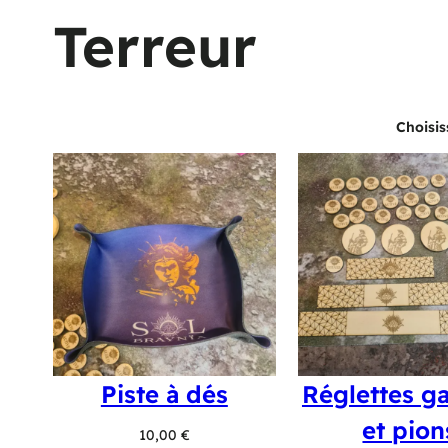
Terreur
Choisis
Piste à dés
Réglettes ga
et pion
10,00
€