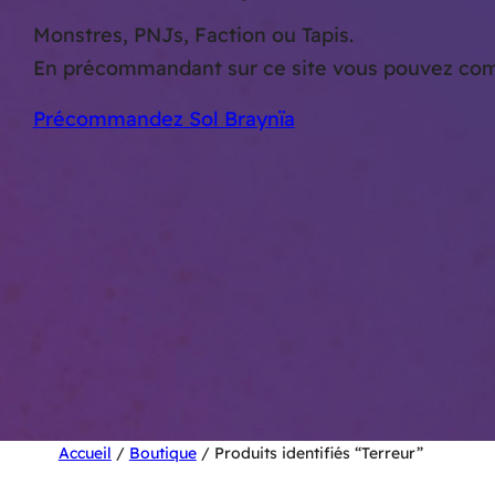
Monstres, PNJs, Faction ou Tapis.
En précommandant sur ce site vous pouvez comma
Précommandez Sol Braynïa
Accueil
/
Boutique
/ Produits identifiés “Terreur”