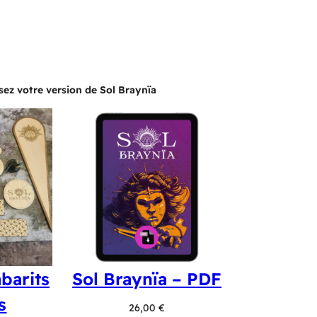
sez votre version de Sol Braynïa
barits
Sol Braynïa – PDF
s
26,00
€