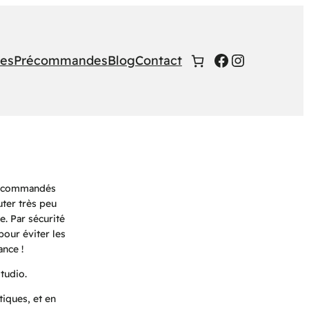
Facebook
Instagra
res
Précommandes
Blog
Contact
té commandés
uter très peu
. Par sécurité
pour éviter les
nce !
tudio.
tiques, et en