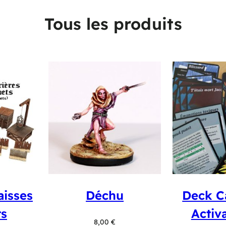
Tous les produits
aisses
Déchu
Deck Ca
ts
Activa
8,00
€