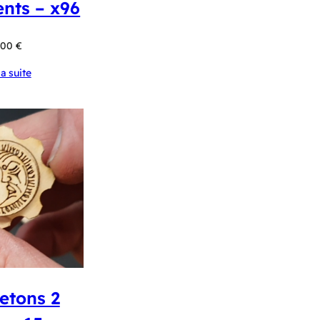
nts – x96
,00
€
la suite
etons 2